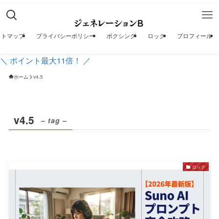
イトマップ
プライバシーポリシー
ボクシング
ロック
プロフィール
＼ ポイント最大11倍！ ／
ホーム
v4.5
v4.5
– tag –
ロック