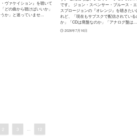
ト・ヴァケイション』を聴いて
です。 ジョン・スペンサー・ブルース・
、「どの曲から聴けばいいか」
スプロージョンの『オレンジ』を聴きたい
うか」と迷っていませ...
れど、「現在もサブスクで配信されている
か」「CDは廃盤なのか」「アナログ盤は..
2026年7月16日
2
3
...
12