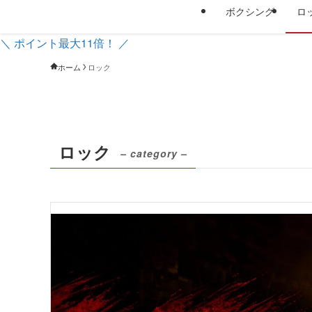
ボクシング
ロ
＼ ポイント最大11倍！ ／
ホーム
ロック
ロック
– category –