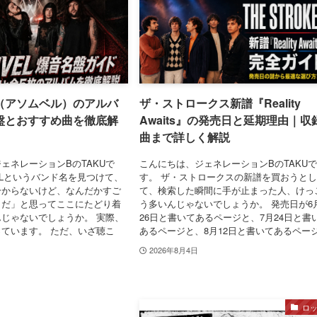
L（アソムベル）のアルバ
ザ・ストロークス新譜『Reality
盤とおすすめ曲を徹底解
Awaits』の発売日と延期理由｜収
曲まで詳しく解説
ェネレーションBのTAKUで
こんにちは、ジェネレーションBのTAKU
VELというバンド名を見つけて、
す。 ザ・ストロークスの新譜を買おうと
分からないけど、なんだかすご
て、検索した瞬間に手が止まった人、けっ
うだ」と思ってここにたどり着
う多いんじゃないでしょうか。 発売日が6
じゃないでしょうか。 実際、
26日と書いてあるページと、7月24日と書
ています。 ただ、いざ聴こ
あるページと、8月12日と書いてあるページ.
2026年8月4日
ロ