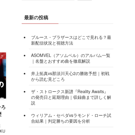
最新の投稿
ブルース・ブラザースはどこで見れる？最
新配信状況と視聴方法
ASOMVEL（アソムベル）のアルバム一覧
ック
｜名盤とおすすめ曲を徹底解説
井上拓真vs那須川天心2の勝敗予想｜初戦
から読む見どころ
ザ・ストロークス新譜『Reality Awaits』
の発売日と延期理由｜収録曲まで詳しく解
説
ひろ
歴
ウィリアム・セペダvsラモンド・ローチ試
合結果｜判定勝ちの要因を分析
ま
KU