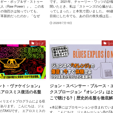
 イギー・ポップ＆ザ・ストゥー
です。 2021年、チャーリー・ワッツの訃
（Raw Power）』。 この名
聞いたとき、私は「ストーンズの心臓が止
トの強烈さは知っていても、
ってしまった」と本気で思いました。 60
ど革新的だったのか」「なぜ
目前にした今でも、あの日の喪失感は忘...
2026年7月19日
ロック
ロ
ント・ヴァケイション』
ジョン・スペンサー・ブルース・
 エアロスミス復活の名盤
クスプロージョン『オレンジ』は
こで聴ける?｜歴史的名盤を徹底解
ィリエイトプログラムによる収
あります。 こんにちは、ジェ
※本記事にはプロモーションが含まれてい
のTAKUです。 エアロスミスの
す。 こんにちは、ジェネレーションBのTA