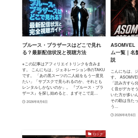
ブルース・ブラザースはどこで見れ
ASOMVE
る？最新配信状況と視聴方法
ム一覧｜名
説
※この記事はアフィリエイトリンクを含みま
す。 こんにちは、ジェネレーションBのTAKU
こんにちは、ジ
です。 「あの黒スーツの二人組をもう一度見
す。 ASOM
たい」「サブスクで見られるのか、それとも
「読み方すら
レンタルしかないのか」。 『ブルース・ブラ
く音がデカそ
ザース』を探し始めると、まずそこで足...
いた方が多いん
その勘は当たっ
2026年8月6日
う...
2026年8月6日
ロック