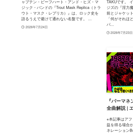
ャプテン・ビーフハート・アンド・ヒズ・マ
TAKUです。
ジック・バンドの『Trout Mask Replica（トラ
ジズの『淫力魔人
ウト・マスク・レプリカ）』は、ロック史を
前とジャケッ
語るうえで避けて通れない名盤です。 ...
「何がそれほ
パ...
2026年7月24日
2026年7月23日
『パーマネ
全曲解説 |
※本記事はアフ
益を得る場合が
ネレーションB