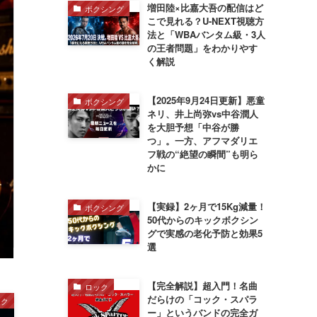
増田陸×比嘉大吾の配信はど
ボクシング
こで見れる？U-NEXT視聴方
法と「WBAバンタム級・3人
の王者問題」をわかりやす
く解説
【2025年9月24日更新】悪童
ボクシング
ネリ、井上尚弥vs中谷潤人
を大胆予想「中谷が勝
つ」。一方、アフマダリエ
フ戦の“絶望の瞬間”も明ら
かに
【実録】2ヶ月で15Kg減量！
ボクシング
50代からのキックボクシン
グで実感の老化予防と効果5
選
【完全解説】超入門！名曲
ロック
だらけの「コック・スパラ
ック
ー」というバンドの完全ガ