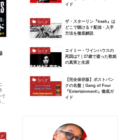
イド
ザ・スターリン『trash』は
ロック
どこで聴ける？配信・入手
方法を徹底解説
エイミー・ワインハウスの
ロック
録
死因は?｜27歳で逝った歌姫
の真実と生涯
で
し
【完全保存版】ポストパン
ロック
こ
クの名盤｜Gang of Four
月
『Entertainment!』徹底ガ
いて
イド
..
ック