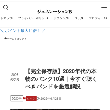
イトマップ
プライバシーポリシー
ボクシング
ロック
プロフィール
＼ ポイント最大11倍！ ／
ホーム
ロック
【完全保存版】2020年代の本
2026
物のパンク10選｜今すぐ聴く
6/28
べきバンドを厳選解説
広告
2026年6月28日
ロック