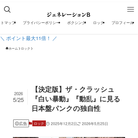
イトマップ
プライバシーポリシー
ボクシング
ロック
プロフィール
＼ ポイント最大11倍！ ／
ホーム
ロック
【決定版】ザ・クラッシュ
2026
『白い暴動』『動乱』に見る
5/25
日本盤パンクの独自性
広告
2025年12月2日
2026年5月25日
ロック