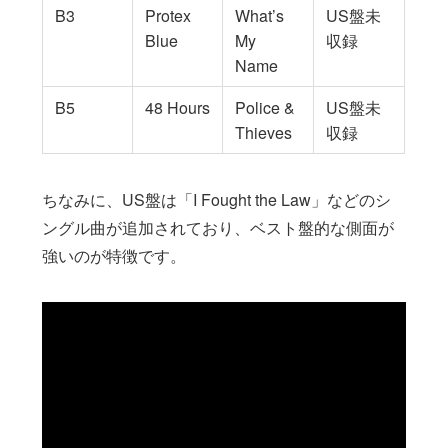
B3
Protex
What’s
US盤未
Blue
My
収録
Name
B5
48 Hours
Police &
US盤未
Thieves
収録
ちなみに、US盤は「I Fought the Law」などのシ
ングル曲が追加されており、ベスト盤的な側面が
強いのが特徴です。