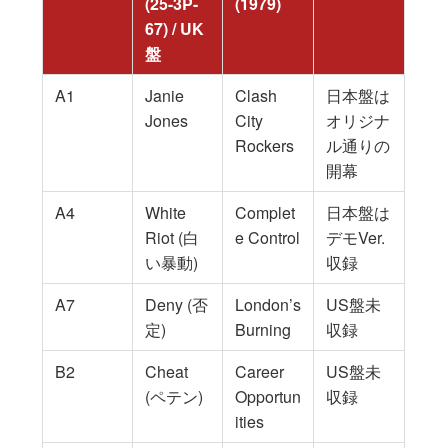
(25-3P-
(1979)
67) / UK
盤
A1
Janie
Clash
日本盤は
Jones
City
オリジナ
Rockers
ル通りの
開幕
A4
White
Complet
日本盤は
Riot (白
e Control
デモVer.
い暴動)
収録
A7
Deny (否
London’s
US盤未
定)
Burning
収録
B2
Cheat
Career
US盤未
(ペテン)
Opportun
収録
ities