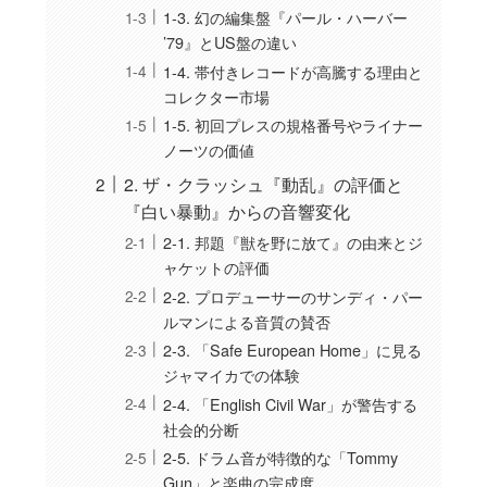
1-3. 幻の編集盤『パール・ハーバー
’79』とUS盤の違い
1-4. 帯付きレコードが高騰する理由と
コレクター市場
1-5. 初回プレスの規格番号やライナー
ノーツの価値
2. ザ・クラッシュ『動乱』の評価と
『白い暴動』からの音響変化
2-1. 邦題『獣を野に放て』の由来とジ
ャケットの評価
2-2. プロデューサーのサンディ・パー
ルマンによる音質の賛否
2-3. 「Safe European Home」に見る
ジャマイカでの体験
2-4. 「English Civil War」が警告する
社会的分断
2-5. ドラム音が特徴的な「Tommy
Gun」と楽曲の完成度