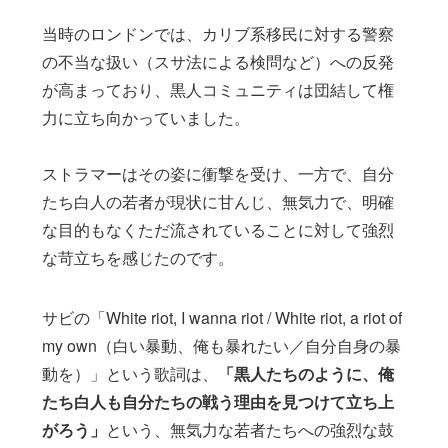
当時のロンドンでは、カリブ系移民に対する警察
の不当な扱い（スサ法による検問など）への反発
が高まっており、黒人コミュニティは団結して権
力に立ち向かっていました。
ストラマーはその姿に衝撃を受け、一方で、自分
たち白人の若者が現状に甘んじ、無気力で、明確
な目的もなくただ流されていることに対して強烈
な苛立ちを感じたのです。
サビの「White riot, I wanna riot / White riot, a riot of
my own（白い暴動、俺も暴れたい／自分自身の暴
動を）」という歌詞は、
「黒人たちのように、俺
たち白人も自分たちの戦う理由を見つけて立ち上
がろう」
という、無気力な若者たちへの強烈な鼓