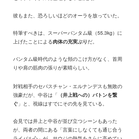
彼もまた、恐ろしいほどのオーラを放っていた。
特筆すべきは、スーパーバンタム級（55.3kg）に
上げたことによる
肉体の充実ぶり
だ。
バンタム級時代のような頬のこけ方がなく、首周
りや肩の筋肉の張りが素晴らしい。
対戦相手のセバスチャン・エルナンデスも無敗の
強豪だが、中谷は「
（井上戦への）バトンを繋
ぐ
」と、視線はすでにその先を見ている。
会見では井上と中谷が並び立つシーンもあった
が、両者の間にある「言葉にしなくても通じ合う
ライバル心」が、サウジの熱気をさらに高めてい