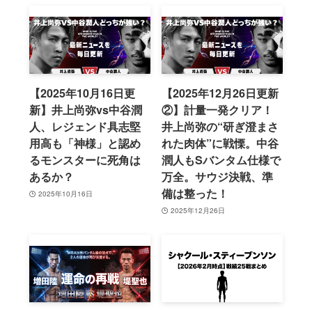
【2025年10月16日更
【2025年12月26日更新
新】井上尚弥vs中谷潤
②】計量一発クリア！
人、レジェンド具志堅
井上尚弥の“研ぎ澄まさ
用高も「神様」と認め
れた肉体”に戦慄。中谷
るモンスターに死角は
潤人もSバンタム仕様で
あるか？
万全。サウジ決戦、準
備は整った！
2025年10月16日
2025年12月26日