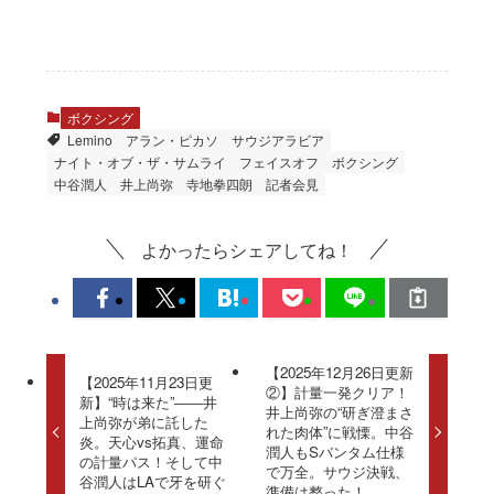
ボクシング
Lemino
アラン・ピカソ
サウジアラビア
ナイト・オブ・ザ・サムライ
フェイスオフ
ボクシング
中谷潤人
井上尚弥
寺地拳四朗
記者会見
よかったらシェアしてね！
【2025年12月26日更新
【2025年11月23日更
②】計量一発クリア！
新】“時は来た”――井
井上尚弥の“研ぎ澄まさ
上尚弥が弟に託した
れた肉体”に戦慄。中谷
炎。天心vs拓真、運命
潤人もSバンタム仕様
の計量パス！そして中
で万全。サウジ決戦、
谷潤人はLAで牙を研ぐ
準備は整った！