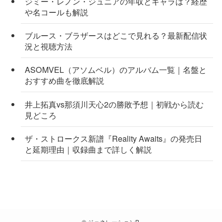
ジミー・レノン・ジュニアの年収とギャラは？経歴
や名コールも解説
ブルース・ブラザースはどこで見れる？最新配信状
況と視聴方法
ASOMVEL（アソムベル）のアルバム一覧｜名盤と
おすすめ曲を徹底解説
井上拓真vs那須川天心2の勝敗予想｜初戦から読む
見どころ
ザ・ストロークス新譜『Reality Awaits』の発売日
と延期理由｜収録曲まで詳しく解説
©
ジェネレーションB.