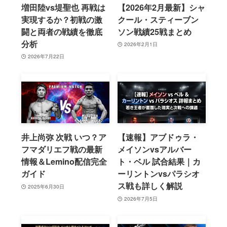
増田陸vs堤聖也 再戦は
【2026年2月最新】シャ
実現するか？初戦の激
クール・スティーブン
闘と両者の戦績を徹底
ソン戦績25戦まとめ
分析
2026年2月1日
2026年7月22日
井上尚弥 次戦 いつ？ア
【速報】アブドゥラ・
フマダリエフ戦の最新
メイソンvsアルバー
情報＆Lemino配信完全
ト・ベル 試合結果｜カ
ガイド
ーリントンvsパラシオ
ス戦も詳しく解説
2025年6月30日
2026年7月5日