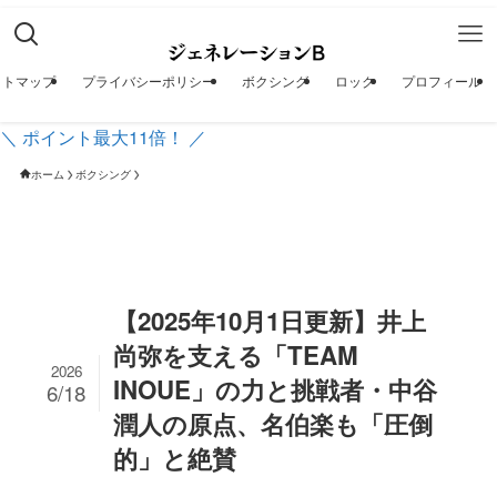
イトマップ
プライバシーポリシー
ボクシング
ロック
プロフィール
＼ ポイント最大11倍！ ／
ホーム
ボクシング
【2025年10月1日更新】井上
尚弥を支える「TEAM
2026
INOUE」の力と挑戦者・中谷
6/18
潤人の原点、名伯楽も「圧倒
的」と絶賛