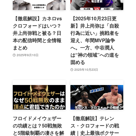
【徹底解説】カネロvs
【2025年10月23日更
クロフォードはいつ？
新】井上尚弥は「自殺
井上尚弥戦と被る？日
行為に近い」挑戦者を
本の配信時間と全情報
迎え、年間MVP論争
まとめ
へ。一方、中谷潤人
は“神の領域”への道を
2025年9月10日
固める
2025年10月23日
フロイドメイウェザー
【徹底解説】テレン
の功績とは？50戦無敗
ス・クロフォードの戦
と5階級制覇の凄さを解
績｜史上最強ボクサー