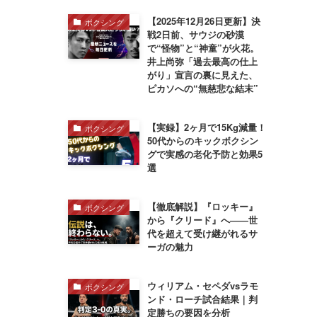
【2025年12月26日更新】決
ボクシング
戦2日前、サウジの砂漠
で“怪物”と“神童”が火花。
井上尚弥「過去最高の仕上
がり」宣言の裏に見えた、
ピカソへの“無慈悲な結末”
【実録】2ヶ月で15Kg減量！
ボクシング
50代からのキックボクシン
グで実感の老化予防と効果5
選
【徹底解説】『ロッキー』
ボクシング
から『クリード』へ――世
代を超えて受け継がれるサ
ーガの魅力
ウィリアム・セペダvsラモ
ボクシング
ンド・ローチ試合結果｜判
定勝ちの要因を分析