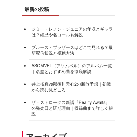
最新の投稿
ジミー・レノン・ジュニアの年収とギャラ
は？経歴や名コールも解説
ブルース・ブラザースはどこで見れる？最
新配信状況と視聴方法
ASOMVEL（アソムベル）のアルバム一覧
｜名盤とおすすめ曲を徹底解説
井上拓真vs那須川天心2の勝敗予想｜初戦
から読む見どころ
ザ・ストロークス新譜『Reality Awaits』
の発売日と延期理由｜収録曲まで詳しく解
説
アーカイブ