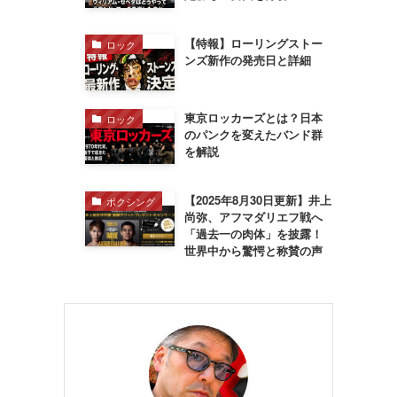
【特報】ローリングストー
ロック
ンズ新作の発売日と詳細
東京ロッカーズとは？日本
ロック
のパンクを変えたバンド群
を解説
【2025年8月30日更新】井上
ボクシング
尚弥、アフマダリエフ戦へ
「過去一の肉体」を披露！
世界中から驚愕と称賛の声