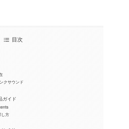
目次
存在
パンクサウンド
作品ガイド
cents
探し方