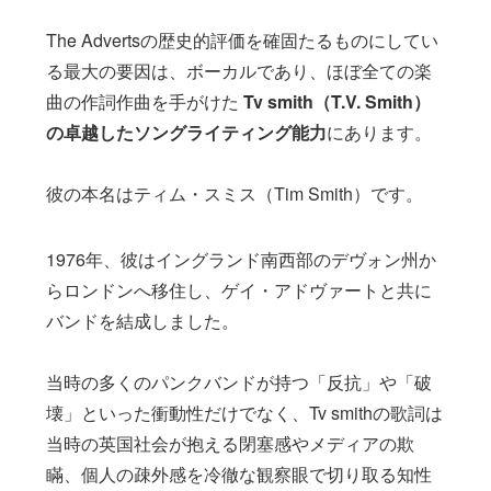
The Advertsの歴史的評価を確固たるものにしてい
る最大の要因は、ボーカルであり、ほぼ全ての楽
曲の作詞作曲を手がけた
Tv smith（T.V. Smith）
の卓越したソングライティング能力
にあります。
彼の本名はティム・スミス（Tim Smith）です。
1976年、彼はイングランド南西部のデヴォン州か
らロンドンへ移住し、ゲイ・アドヴァートと共に
バンドを結成しました。
当時の多くのパンクバンドが持つ「反抗」や「破
壊」といった衝動性だけでなく、Tv smithの歌詞は
当時の英国社会が抱える閉塞感やメディアの欺
瞞、個人の疎外感を冷徹な観察眼で切り取る知性