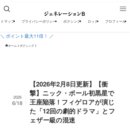
イトマップ
プライバシーポリシー
ボクシング
ロック
プロフィール
＼ ポイント最大11倍！ ／
ホーム
ボクシング
【2026年2月8日更新】【衝
撃】ニック・ボール初黒星で
2026
王座陥落！フィゲロアが演じ
6/18
た「12回の劇的ドラマ」とフ
ェザー級の混迷