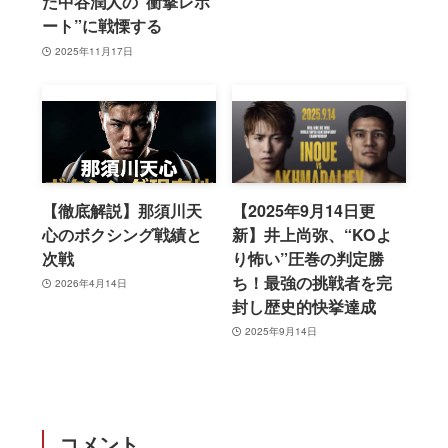
た中谷潤人の“衝撃レポ
ート”に戦慄する
2025年11月17日
【徹底解説】那須川天
【2025年9月14日更
心のボクシング戦績と
新】井上尚弥、“KOよ
次戦
り怖い”圧巻の判定勝
ち！最強の挑戦者を完
2026年4月14日
封し歴史的快挙達成
2025年9月14日
コメント