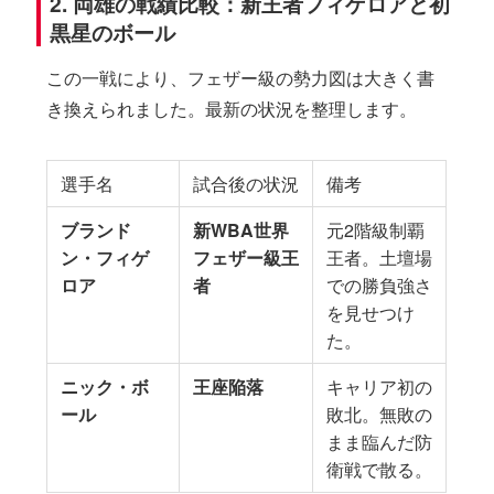
2. 両雄の戦績比較：新王者フィゲロアと初
黒星のボール
この一戦により、フェザー級の勢力図は大きく書
き換えられました。最新の状況を整理します。
選手名
試合後の状況
備考
ブランド
新WBA世界
元2階級制覇
ン・フィゲ
フェザー級王
王者。土壇場
ロア
者
での勝負強さ
を見せつけ
た。
ニック・ボ
王座陥落
キャリア初の
ール
敗北。無敗の
まま臨んだ防
衛戦で散る。