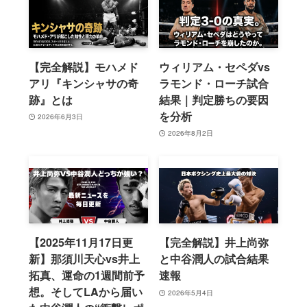
【完全解説】モハメド
ウィリアム・セペダvs
アリ『キンシャサの奇
ラモンド・ローチ試合
跡』とは
結果｜判定勝ちの要因
を分析
2026年6月3日
2026年8月2日
【2025年11月17日更
【完全解説】井上尚弥
新】那須川天心vs井上
と中谷潤人の試合結果
拓真、運命の1週間前予
速報
想。そしてLAから届い
2026年5月4日