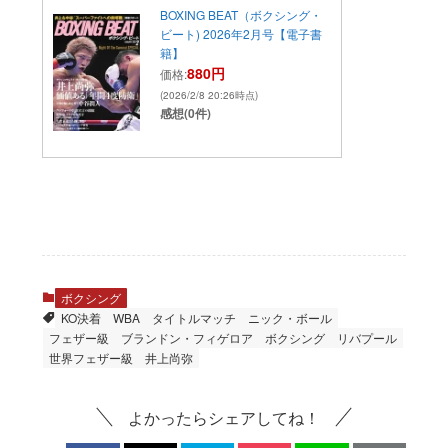
BOXING BEAT（ボクシング・
ビート) 2026年2月号【電子書
籍】
880円
価格:
(2026/2/8 20:26時点)
感想(0件)
ボクシング
KO決着
WBA
タイトルマッチ
ニック・ボール
フェザー級
ブランドン・フィゲロア
ボクシング
リバプール
世界フェザー級
井上尚弥
よかったらシェアしてね！