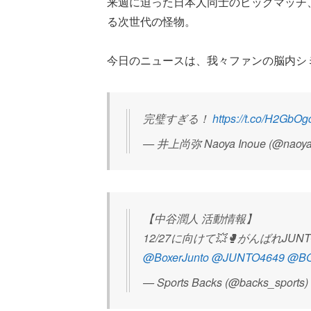
来週に迫った日本人同士のビッグマッチ
る次世代の怪物。
今日のニュースは、我々ファンの脳内シ
完璧すぎる！
https://t.co/H2Gb
— 井上尚弥 Naoya Inoue (@naoya
【中谷潤人 活動情報】
12/27に向けて💥🥊がんばれJUNT
@BoxerJunto
@JUNTO4649
@B
— Sports Backs (@backs_sports)