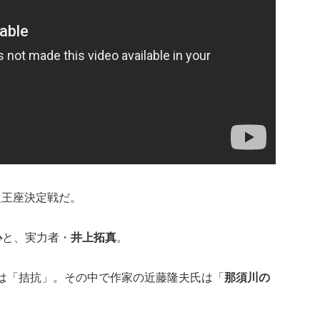
級王座決定戦だ。
心
と、実力者・
井上拓真
。
は「拮抗」。その中で作家の近藤隆夫氏は「
那須川の