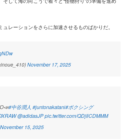
、そして海の向こうで着々と“怪物狩り”の準備を進め
ミュレーションをさらに加速させるものばかりだ。
OgqNDw
inoue_410)
November 17, 2025
O📣
#中谷潤人
#juntonakatani
#ボクシング
OXRAW
@adidasJP
pic.twitter.com/QDjIlCDMMM
November 15, 2025