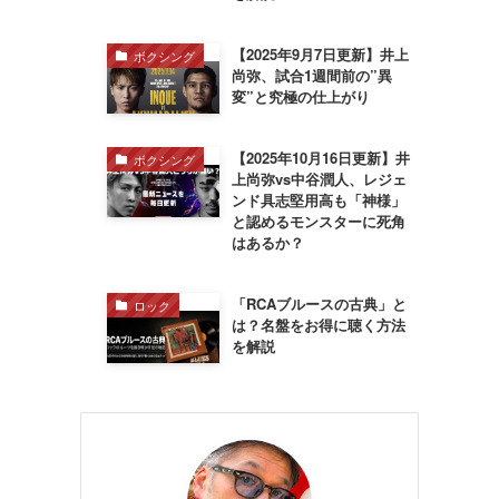
【2025年9月7日更新】井上
ボクシング
尚弥、試合1週間前の”異
変”と究極の仕上がり
【2025年10月16日更新】井
ボクシング
上尚弥vs中谷潤人、レジェ
ンド具志堅用高も「神様」
と認めるモンスターに死角
はあるか？
「RCAブルースの古典」と
ロック
は？名盤をお得に聴く方法
を解説