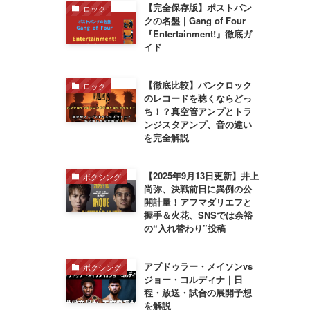
【完全保存版】ポストパン
ロック
クの名盤｜Gang of Four
『Entertainment!』徹底ガ
イド
【徹底比較】パンクロック
ロック
のレコードを聴くならどっ
ち！？真空管アンプとトラ
ンジスタアンプ、音の違い
を完全解説
【2025年9月13日更新】井上
ボクシング
尚弥、決戦前日に異例の公
開計量！アフマダリエフと
握手＆火花、SNSでは余裕
の“入れ替わり”投稿
アブドゥラー・メイソンvs
ボクシング
ジョー・コルディナ｜日
程・放送・試合の展開予想
を解説