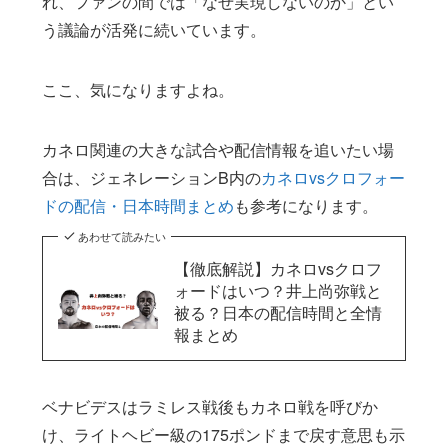
れ、ファンの間では「なぜ実現しないのか」とい
う議論が活発に続いています。
ここ、気になりますよね。
カネロ関連の大きな試合や配信情報を追いたい場
合は、ジェネレーションB内の
カネロvsクロフォー
ドの配信・日本時間まとめ
も参考になります。
あわせて読みたい
【徹底解説】カネロvsクロフ
ォードはいつ？井上尚弥戦と
被る？日本の配信時間と全情
報まとめ
ベナビデスはラミレス戦後もカネロ戦を呼びか
け、ライトヘビー級の175ポンドまで戻す意思も示