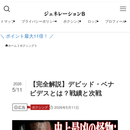
イトマップ
プライバシーポリシー
ボクシング
ロック
プロフィール
＼ ポイント最大11倍！ ／
ホーム
ボクシング
【完全解説】デビッド・ベナ
2026
5/11
ビデスとは？戦績と次戦
広告
2026年5月11日
ボクシング