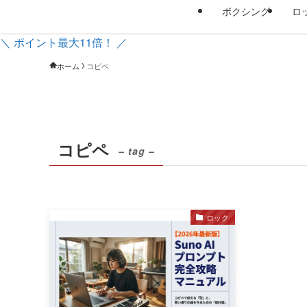
ボクシング
ロ
＼ ポイント最大11倍！ ／
ホーム
コピペ
コピペ
– tag –
ロック