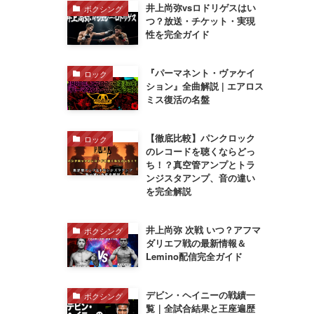
井上尚弥vsロドリゲスはい
ボクシング
つ？放送・チケット・実現
性を完全ガイド
『パーマネント・ヴァケイ
ロック
ション』全曲解説 | エアロス
ミス復活の名盤
【徹底比較】パンクロック
ロック
のレコードを聴くならどっ
ち！？真空管アンプとトラ
ンジスタアンプ、音の違い
を完全解説
井上尚弥 次戦 いつ？アフマ
ボクシング
ダリエフ戦の最新情報＆
Lemino配信完全ガイド
デビン・ヘイニーの戦績一
ボクシング
覧｜全試合結果と王座遍歴